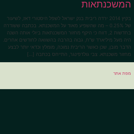
המשכנתאות
בקיץ 2014 ירדה ריבית בנק ישראל לשפל היסטורי דאז, לשיעור
של 0.25% – מה שהשפיע מאוד על המשכנתא. בכתבה ששודרה
בחדשות 2, דווח כי היקף מחזור המשכנתאות ביולי אותה השנה
היה מעל מיליארד ש"ח, גבוה בהרבה בהשוואה לחודשים אחרים.
הדבר מובן, שכן כאשר הריבית נמוכה, מומלץ וכדאי יותר לבצע
מחזור משכנתא. צבי גולדפינגר, התייחס בכתבה […]
מפת אתר