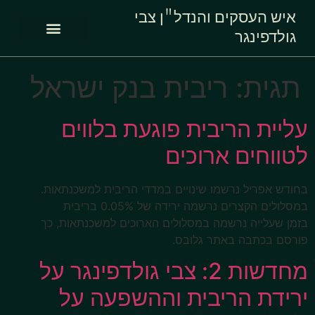
איש העסקים והנדל"ן צבי
גולדפינגר
תגית:
ריבית בנק ישראל
עליית הריבית פוגעת בלווים
לטווחים ארוכים
בחודש אפריל נרשמו שינויים במדדי הריבית למשכנתאות.
במסלולים הקצרים נרשמה ירידה של 0.05% בריבית
בזמן שעלייה נרשמה במסלולים הארוכים למשכנתאות, כך
פורסם בכתבה באתר גלובס.
מחדשות 2: צבי גולדפינגר על
ירידת הריבית וההשפעה על