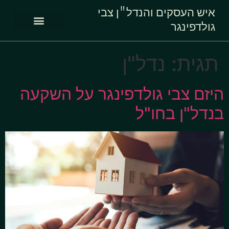
איש העסקים והנדל"ן צבי
גולדפינגר
תגית:
נדל"ן
היזם צבי גולדפינגר על השקעה
בנדל"ן בחו"ל