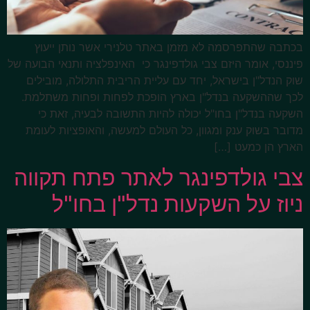
בכתבה שהתפרסמה לא מזמן באתר טלנירי אשר נותן ייעוץ
פיננסי, אומר היזם צבי גולדפינגר כי האינפלציה ותנאי הבועה של
שוק הנדל"ן בישראל, יחד עם עליית הריבית התלולה, מובילים
לכך שההשקעה בנדל"ן בארץ הופכת לפחות ופחות משתלמת.
השקעה בנדל"ן בחו"ל יכולה להיות התשובה לבעיה, זאת כי
מדובר בשוק ענק ומגוון, כל העולם למעשה, והאופציות לעומת
הארץ הן כמעט […]
צבי גולדפינגר לאתר פתח תקווה
ניוז על השקעות נדל"ן בחו"ל