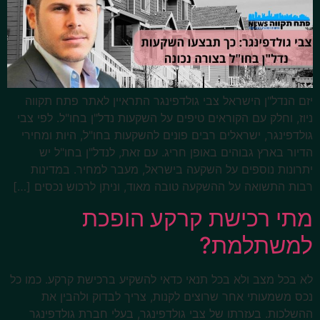
יזם הנדל"ן הישראל צבי גולדפינגר התראיין לאתר פתח תקווה
ניוז, וחלק עם הקוראים טיפים על השקעות נדל"ן בחו"ל. לפי צבי
גולדפינגר, ישראלים רבים פונים להשקעות בחו"ל, היות ומחירי
הדיור בארץ גבוהים באופן חריג. עם זאת, לנדל"ן בחו"ל יש
יתרונות נוספים על השקעה בישראל, מעבר למחיר. במדינות
רבות התשואה על ההשקעה טובה מאוד, וניתן לרכוש נכסים […]
מתי רכישת קרקע הופכת
למשתלמת?
לא בכל מצב ולא בכל תנאי כדאי להשקיע ברכישת קרקע. כמו כל
נכס משמעותי אחר שרוצים לקנות, צריך לבדוק ולהבין את
ההשלכות. בעזרתו של צבי גולדפינגר, בעלי חברת גולדפינגר